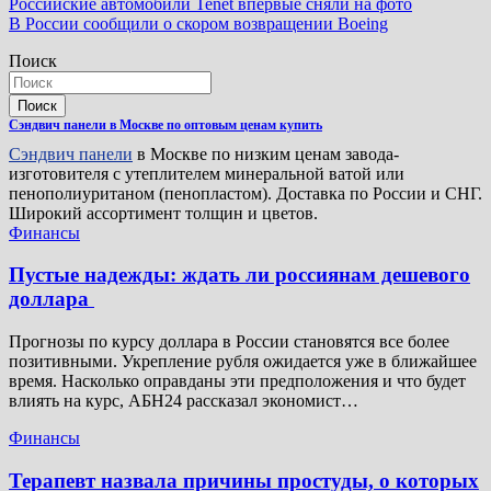
Навигация
Российские автомобили Tenet впервые сняли на фото
В России сообщили о скором возвращении Boeing
по
Поиск
записям
Поиск
Сэндвич панели в Москве по оптовым ценам купить
Сэндвич панели
в Москве по низким ценам завода-
изготовителя с утеплителем минеральной ватой или
пенополиуританом (пенопластом). Доставка по России и СНГ.
Широкий ассортимент толщин и цветов.
Финансы
Пустые надежды: ждать ли россиянам дешевого
доллара
Прогнозы по курсу доллара в России становятся все более
позитивными. Укрепление рубля ожидается уже в ближайшее
время. Насколько оправданы эти предположения и что будет
влиять на курс, АБН24 рассказал экономист…
Финансы
Терапевт назвала причины простуды, о которых