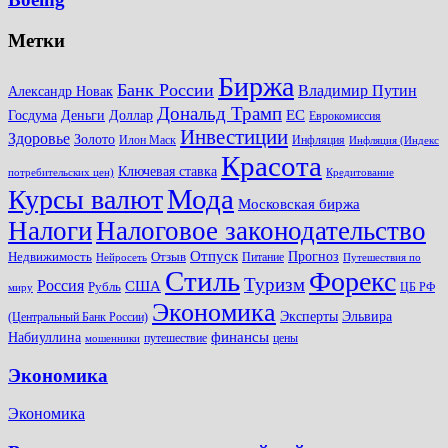
Метки
Биржа
Банк России
Владимир Путин
Александр Новак
Дональд Трамп
ЕС
Доллар
Госдума
Деньги
Еврокомиссия
Инвестиции
Здоровье
Золото
Илон Маск
Инфляция
Инфляция (Индекс
Красота
Ключевая ставка
потребительских цен)
Кредитование
Мода
Курсы валют
Московская биржа
Налоги
Налоговое законодательство
Отпуск
Прогноз
Недвижимость
Отзыв
Питание
Нейросеть
Путешествия по
Стиль
Форекс
Туризм
Россия
США
Рубль
ЦБ РФ
миру
Экономика
Эксперты
Эльвира
(Центральный Банк России)
финансы
Набиуллина
путешествие
цены
мошенники
Экономика
Экономика