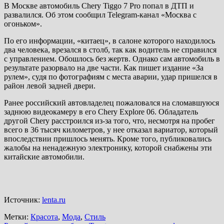
В Москве автомобиль Chery Tiggo 7 Pro попал в ДТП и
развалился. Об этом сообщил Telegram-канал «Москва с
огоньком».
По его информации, «китаец», в салоне которого находилось
два человека, врезался в столб, так как водитель не справился
с управлением. Обошлось без жертв. Однако сам автомобиль в
результате разорвало на две части. Как пишет издание «За
рулем», судя по фотографиям с места аварии, удар пришелся в
район левой задней двери.
Ранее российский автовладелец пожаловался на сломавшуюся
заднюю видеокамеру в его Chery Explore 06. Обладатель
другой Chery расстроился из-за того, что, несмотря на пробег
всего в 36 тысяч километров, у нее отказал вариатор, который
впоследствии пришлось менять. Кроме того, публиковались
жалобы на ненадежную электронику, которой снабжены эти
китайские автомобили.
Источник:
lenta.ru
Метки:
Красота
,
Мода
,
Стиль