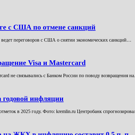
оге с США по отмене санкций
е ведет переговоров с США о снятии экономических санкций…
ащение Visa и Mastercard
card не связывались с Банком России по поводу возвращения н
а годовой инфляции
отметок в 2025 году. Фото: kremlin.ru Центробанк спрогнозиров
 на ЖКХ в инфляцию составит 0,5 п. п.