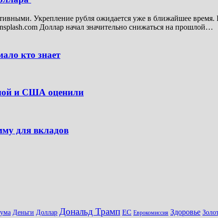
итивными. Укрепление рубля ожидается уже в ближайшее время. 
nsplash.com Доллар начал значительно снижаться на прошлой…
ало кто знает
опой и США оценили
мму для вкладов
Дональд Трамп
Здоровье
ЕС
Доллар
Золо
дума
Деньги
Еврокомиссия