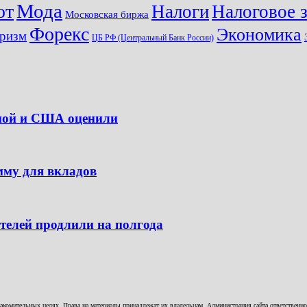
Мода
ют
Налоги
Налоговое 
Московская биржа
Форекс
Экономика
ризм
ЦБ РФ (Центральный Банк России)
опой и США оценили
мму для вкладов
ителей продлили на полгода
комительных целях. Права на материалы принадлежат их владельцам. Администрация сайта ответственност