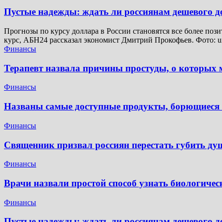
Пустые надежды: ждать ли россиянам дешевого 
Прогнозы по курсу доллара в России становятся все более поз
курс, АБН24 рассказал экономист Дмитрий Прокофьев. Фото: u
Финансы
Терапевт назвала причины простуды, о которых м
Финансы
Названы самые доступные продукты, борющиеся 
Финансы
Священник призвал россиян перестать губить ду
Финансы
Врачи назвали простой способ узнать биологичес
Финансы
Пустые надежды: ждать ли россиянам дешевого 