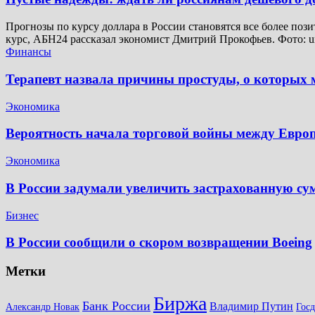
Прогнозы по курсу доллара в России становятся все более поз
курс, АБН24 рассказал экономист Дмитрий Прокофьев. Фото: u
Финансы
Терапевт назвала причины простуды, о которых м
Экономика
Вероятность начала торговой войны между Евр
Экономика
В России задумали увеличить застрахованную су
Бизнес
В России сообщили о скором возвращении Boeing
Метки
Биржа
Банк России
Владимир Путин
Александр Новак
Гос