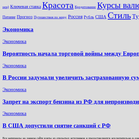
Красота
Курсы вал
Ключевая ставка
цен)
Кредитование
Стиль
Ту
Россия
США
Прогноз
Питание
Рубль
Путешествия по миру
Экономика
Экономика
Вероятность начала торговой войны между Евр
Экономика
В России задумали увеличить застрахованную су
Экономика
Запрет на экспорт бензина из РФ для непроизвод
Экономика
В США допустили снятие санкций с РФ
Все материалы на данном сайте взяты из открытых источников и предоставляются исключительно в озна