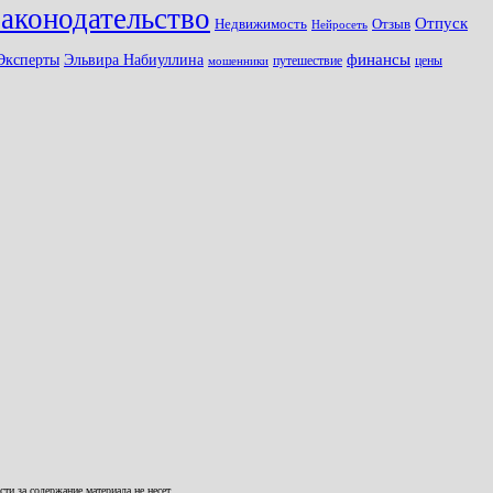
законодательство
Отпуск
Недвижимость
Отзыв
Нейросеть
Эксперты
финансы
Эльвира Набиуллина
путешествие
цены
мошенники
и за содержание материала не несет.