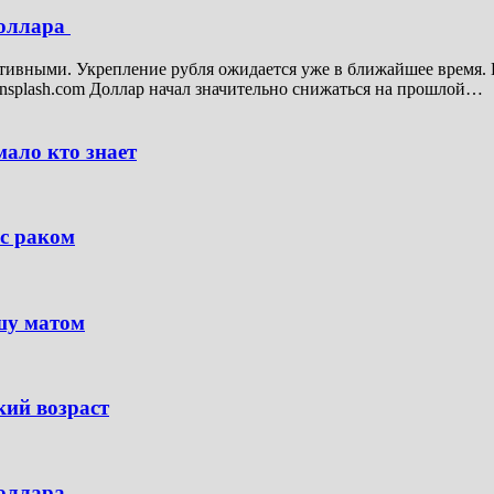
доллара
итивными. Укрепление рубля ожидается уже в ближайшее время. 
nsplash.com Доллар начал значительно снижаться на прошлой…
ало кто знает
с раком
шу матом
кий возраст
доллара