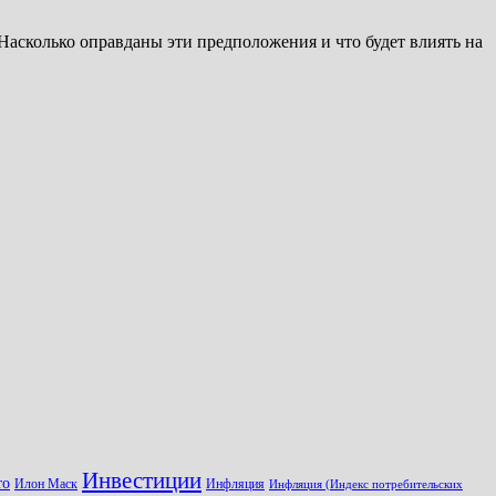
Насколько оправданы эти предположения и что будет влиять на
Инвестиции
то
Илон Маск
Инфляция
Инфляция (Индекс потребительских