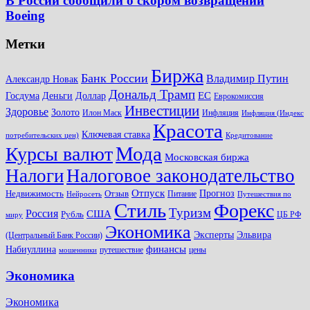
В России сообщили о скором возвращении
Boeing
Метки
Биржа
Банк России
Владимир Путин
Александр Новак
Дональд Трамп
ЕС
Доллар
Госдума
Деньги
Еврокомиссия
Инвестиции
Здоровье
Золото
Илон Маск
Инфляция
Инфляция (Индекс
Красота
Ключевая ставка
потребительских цен)
Кредитование
Мода
Курсы валют
Московская биржа
Налоги
Налоговое законодательство
Отпуск
Прогноз
Недвижимость
Отзыв
Питание
Нейросеть
Путешествия по
Стиль
Форекс
Туризм
Россия
США
Рубль
ЦБ РФ
миру
Экономика
Эксперты
Эльвира
(Центральный Банк России)
финансы
Набиуллина
путешествие
цены
мошенники
Экономика
Экономика