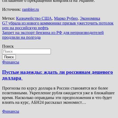
соглашение о прекращении конфликта на Украине.
Источник:
rambler.ru
Метки:
Казначейство США
,
Марко Рубио
,
Экономика
Навигация
G7 убрала из нового коммюнике призыв ужесточить потолок
цен на российскую нефть
по
Запрет на экспорт бензина из РФ для непроизводителей
записям
продлили на полгода
Поиск
Поиск
Финансы
Пустые надежды: ждать ли россиянам дешевого
доллара
Прогнозы по курсу доллара в России становятся все более
позитивными. Укрепление рубля ожидается уже в ближайшее
время. Насколько оправданы эти предположения и что будет
влиять на курс, АБН24 рассказал экономист…
Финансы