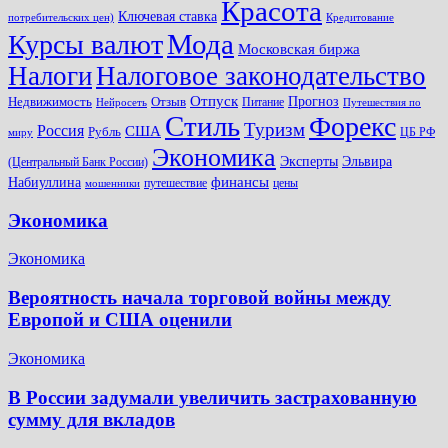
Красота
Ключевая ставка
потребительских цен)
Кредитование
Мода
Курсы валют
Московская биржа
Налоги
Налоговое законодательство
Отпуск
Прогноз
Недвижимость
Отзыв
Питание
Нейросеть
Путешествия по
Стиль
Форекс
Туризм
Россия
США
Рубль
ЦБ РФ
миру
Экономика
Эксперты
Эльвира
(Центральный Банк России)
финансы
Набиуллина
путешествие
цены
мошенники
Экономика
Экономика
Вероятность начала торговой войны между
Европой и США оценили
Экономика
В России задумали увеличить застрахованную
сумму для вкладов