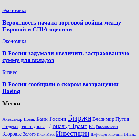
Экономика
Вероятность начала торговой войны между
Европой и США оценили
Экономика
В России задумали увеличить застрахованную
сумму для вкладов
Бизнес
В России сообщили о скором возвращении
Boeing
Метки
Биржа
Банк России
Владимир Путин
Александр Новак
Дональд Трамп
ЕС
Доллар
Госдума
Деньги
Еврокомиссия
Инвестиции
Здоровье
Золото
Илон Маск
Инфляция
Инфляция (Индекс