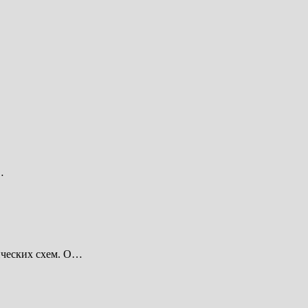
…
ических схем. О…