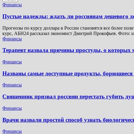
Финансы
Пустые надежды: ждать ли россиянам дешевого 
Прогнозы по курсу доллара в России становятся все более поз
курс, АБН24 рассказал экономист Дмитрий Прокофьев. Фото: u
Финансы
Терапевт назвала причины простуды, о которых м
Финансы
Названы самые доступные продукты, борющиеся 
Финансы
Священник призвал россиян перестать губить ду
Финансы
Врачи назвали простой способ узнать биологичес
Финансы