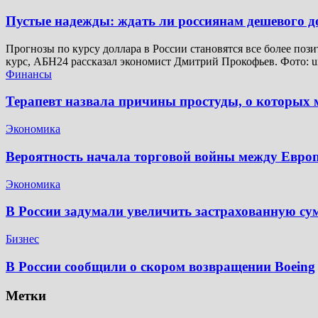
Пустые надежды: ждать ли россиянам дешевого 
Прогнозы по курсу доллара в России становятся все более поз
курс, АБН24 рассказал экономист Дмитрий Прокофьев. Фото: u
Финансы
Терапевт назвала причины простуды, о которых м
Экономика
Вероятность начала торговой войны между Евр
Экономика
В России задумали увеличить застрахованную су
Бизнес
В России сообщили о скором возвращении Boeing
Метки