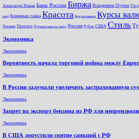
Биржа
Банк России
Владимир Путин
Александр Новак
Гос
Красота
Курсы вал
Ключевая ставка
цен)
Кредитование
Стиль
Ту
Россия
США
Прогноз
Питание
Рубль
Путешествия по миру
Экономика
Экономика
Вероятность начала торговой войны между Евр
Экономика
В России задумали увеличить застрахованную су
Экономика
Запрет на экспорт бензина из РФ для непроизвод
Экономика
В США допустили снятие санкций с РФ