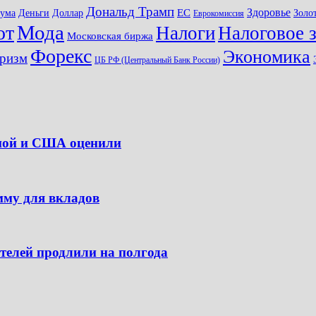
Дональд Трамп
Здоровье
ЕС
Доллар
Золо
дума
Деньги
Еврокомиссия
Мода
ют
Налоги
Налоговое 
Московская биржа
Форекс
Экономика
ризм
ЦБ РФ (Центральный Банк России)
опой и США оценили
мму для вкладов
ителей продлили на полгода