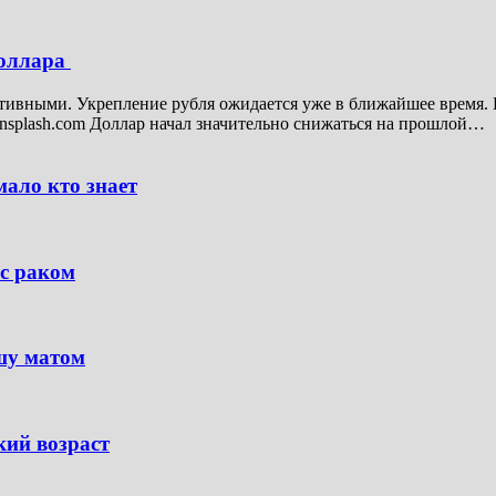
доллара
итивными. Укрепление рубля ожидается уже в ближайшее время. 
nsplash.com Доллар начал значительно снижаться на прошлой…
ало кто знает
с раком
шу матом
кий возраст