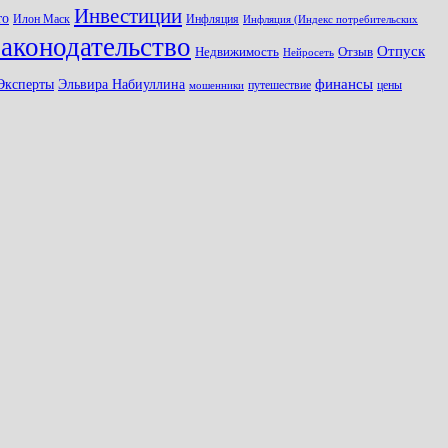
Инвестиции
то
Илон Маск
Инфляция
Инфляция (Индекс потребительских
законодательство
Отпуск
Недвижимость
Отзыв
Нейросеть
Эксперты
финансы
Эльвира Набиуллина
путешествие
цены
мошенники