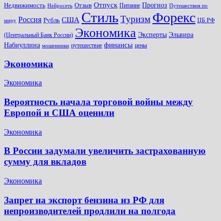
Отпуск
Прогноз
Недвижимость
Отзыв
Питание
Нейросеть
Путешествия по
Стиль
Форекс
Туризм
Россия
США
Рубль
ЦБ РФ
миру
Экономика
Эксперты
Эльвира
(Центральный Банк России)
финансы
Набиуллина
путешествие
цены
мошенники
Экономика
Экономика
Вероятность начала торговой войны между
Европой и США оценили
Экономика
В России задумали увеличить застрахованную
сумму для вкладов
Экономика
Запрет на экспорт бензина из РФ для
непроизводителей продлили на полгода