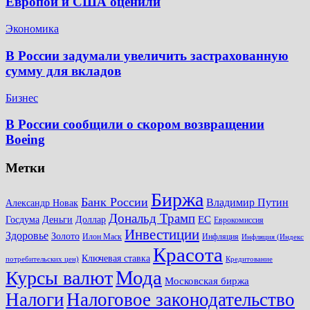
Европой и США оценили
Экономика
В России задумали увеличить застрахованную
сумму для вкладов
Бизнес
В России сообщили о скором возвращении
Boeing
Метки
Биржа
Банк России
Владимир Путин
Александр Новак
Дональд Трамп
ЕС
Доллар
Госдума
Деньги
Еврокомиссия
Инвестиции
Здоровье
Золото
Илон Маск
Инфляция
Инфляция (Индекс
Красота
Ключевая ставка
потребительских цен)
Кредитование
Мода
Курсы валют
Московская биржа
Налоги
Налоговое законодательство