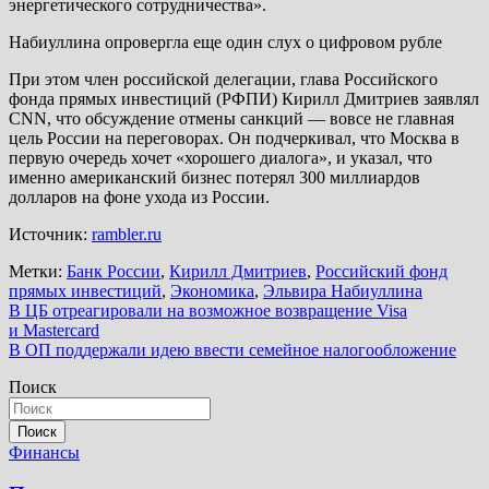
энергетического сотрудничества».
Набиуллина опровергла еще один слух о цифровом рубле
При этом член российской делегации, глава Российского
фонда прямых инвестиций (РФПИ) Кирилл Дмитриев заявлял
CNN, что обсуждение отмены санкций — вовсе не главная
цель России на переговорах. Он подчеркивал, что Москва в
первую очередь хочет «хорошего диалога», и указал, что
именно американский бизнес потерял 300 миллиардов
долларов на фоне ухода из России.
Источник:
rambler.ru
Метки:
Банк России
,
Кирилл Дмитриев
,
Российский фонд
прямых инвестиций
,
Экономика
,
Эльвира Набиуллина
Навигация
В ЦБ отреагировали на возможное возвращение Visa
и Mastercard
по
В ОП поддержали идею ввести семейное налогообложение
записям
Поиск
Поиск
Финансы