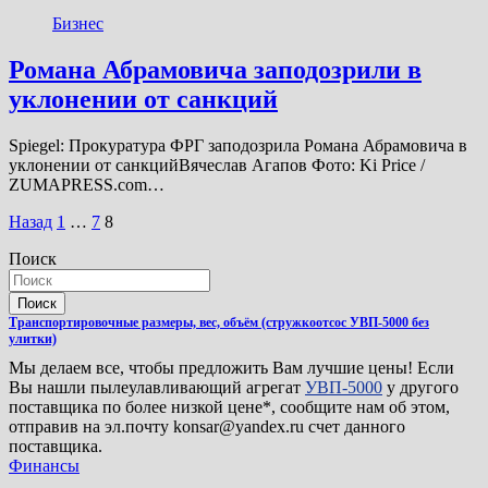
Бизнес
Романа Абрамовича заподозрили в
уклонении от санкций
Spiegel: Прокуратура ФРГ заподозрила Романа Абрамовича в
уклонении от санкцийВячеслав Агапов Фото: Ki Price /
ZUMAPRESS.com…
Пагинация
Назад
1
…
7
8
записей
Поиск
Поиск
Транспортировочные размеры, вес, объём (стружкоотсос УВП-5000 без
улитки)
Мы делаем все, чтобы предложить Вам лучшие цены! Если
Вы нашли пылеулавливающий агрегат
УВП-5000
у другого
поставщика по более низкой цене*, сообщите нам об этом,
отправив на эл.почту konsar@yandex.ru счет данного
поставщика.
Финансы