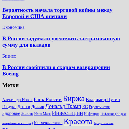
Вероятность начала торговой войны между
Европой и США оценили
Экономика
В России задумали увеличить застрахованную
сумму для вкладов
Бизнес
В России сообщили о скором возвращении
Boeing
Метки
Биржа
Банк России
Владимир Путин
Александр Новак
Дональд Трамп
ЕС
Доллар
Госдума
Деньги
Еврокомиссия
Инвестиции
Здоровье
Золото
Илон Маск
Инфляция
Инфляция (Индекс
Красота
Ключевая ставка
потребительских цен)
Кредитование