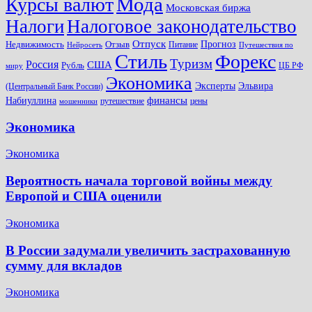
Мода
Курсы валют
Московская биржа
Налоги
Налоговое законодательство
Отпуск
Прогноз
Недвижимость
Отзыв
Питание
Нейросеть
Путешествия по
Стиль
Форекс
Туризм
Россия
США
Рубль
ЦБ РФ
миру
Экономика
Эксперты
Эльвира
(Центральный Банк России)
финансы
Набиуллина
путешествие
цены
мошенники
Экономика
Экономика
Вероятность начала торговой войны между
Европой и США оценили
Экономика
В России задумали увеличить застрахованную
сумму для вкладов
Экономика