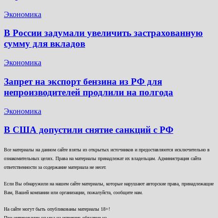
Экономика
В России задумали увеличить застрахованную
сумму для вкладов
Экономика
Запрет на экспорт бензина из РФ для
непроизводителей продлили на полгода
Экономика
В США допустили снятие санкций с РФ
Все материалы на данном сайте взяты из открытых источников и предоставляются исключительно в
ознакомительных целях. Права на материалы принадлежат их владельцам. Администрация сайта
ответственности за содержание материала не несет.
Если Вы обнаружили на нашем сайте материалы, которые нарушают авторские права, принадлежащие
Вам, Вашей компании или организации, пожалуйста, сообщите нам.
На сайте могут быть опубликованы материалы 18+!
При цитировании ссылка на источник обязательна.