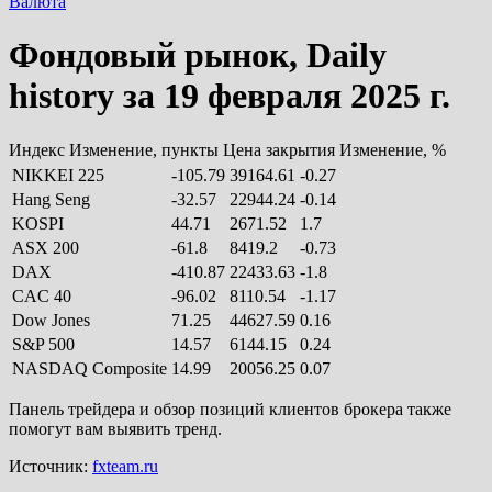
Валюта
Фондовый рынок, Daily
history за 19 февраля 2025 г.
Индекс Изменение, пункты Цена закрытия Изменение, %
NIKKEI 225
-105.79
39164.61
-0.27
Hang Seng
-32.57
22944.24
-0.14
KOSPI
44.71
2671.52
1.7
ASX 200
-61.8
8419.2
-0.73
DAX
-410.87
22433.63
-1.8
CAC 40
-96.02
8110.54
-1.17
Dow Jones
71.25
44627.59
0.16
S&P 500
14.57
6144.15
0.24
NASDAQ Composite
14.99
20056.25
0.07
Панель трейдера и обзор позиций клиентов брокера также
помогут вам выявить тренд.
Источник:
fxteam.ru