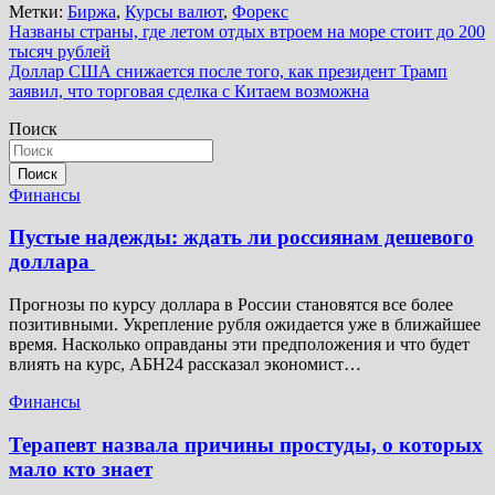
Метки:
Биржа
,
Курсы валют
,
Форекс
Навигация
Названы страны, где летом отдых втроем на море стоит до 200
тысяч рублей
по
Доллар США снижается после того, как президент Трамп
записям
заявил, что торговая сделка с Китаем возможна
Поиск
Поиск
Финансы
Пустые надежды: ждать ли россиянам дешевого
доллара
Прогнозы по курсу доллара в России становятся все более
позитивными. Укрепление рубля ожидается уже в ближайшее
время. Насколько оправданы эти предположения и что будет
влиять на курс, АБН24 рассказал экономист…
Финансы
Терапевт назвала причины простуды, о которых
мало кто знает