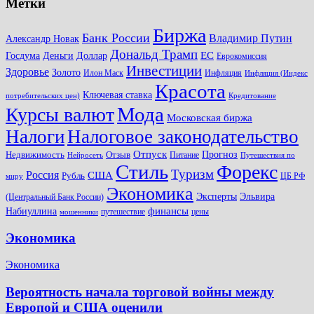
Метки
Биржа
Банк России
Владимир Путин
Александр Новак
Дональд Трамп
ЕС
Доллар
Госдума
Деньги
Еврокомиссия
Инвестиции
Здоровье
Золото
Илон Маск
Инфляция
Инфляция (Индекс
Красота
Ключевая ставка
потребительских цен)
Кредитование
Мода
Курсы валют
Московская биржа
Налоги
Налоговое законодательство
Отпуск
Прогноз
Недвижимость
Отзыв
Питание
Нейросеть
Путешествия по
Стиль
Форекс
Туризм
Россия
США
Рубль
ЦБ РФ
миру
Экономика
Эксперты
Эльвира
(Центральный Банк России)
финансы
Набиуллина
путешествие
цены
мошенники
Экономика
Экономика
Вероятность начала торговой войны между
Европой и США оценили