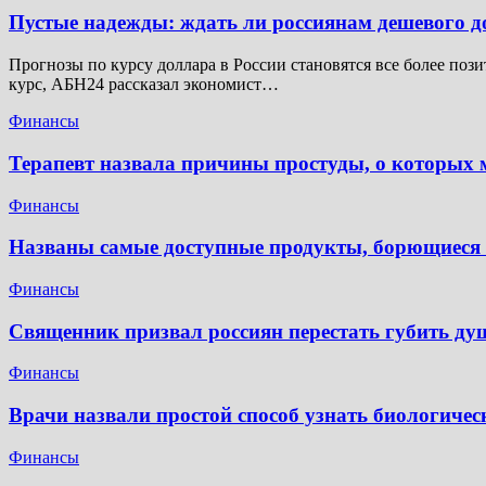
Пустые надежды: ждать ли россиянам дешевого 
Прогнозы по курсу доллара в России становятся все более поз
курс, АБН24 рассказал экономист…
Финансы
Терапевт назвала причины простуды, о которых м
Финансы
Названы самые доступные продукты, борющиеся 
Финансы
Священник призвал россиян перестать губить ду
Финансы
Врачи назвали простой способ узнать биологичес
Финансы