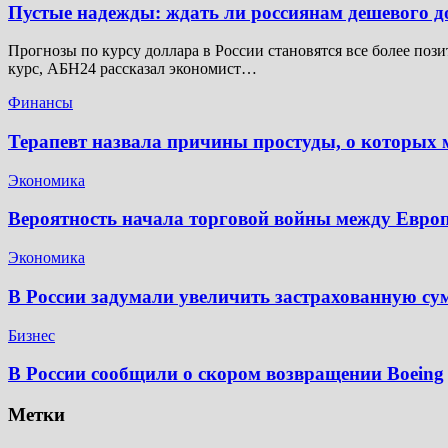
Пустые надежды: ждать ли россиянам дешевого 
Прогнозы по курсу доллара в России становятся все более поз
курс, АБН24 рассказал экономист…
Финансы
Терапевт назвала причины простуды, о которых м
Экономика
Вероятность начала торговой войны между Евр
Экономика
В России задумали увеличить застрахованную су
Бизнес
В России сообщили о скором возвращении Boeing
Метки