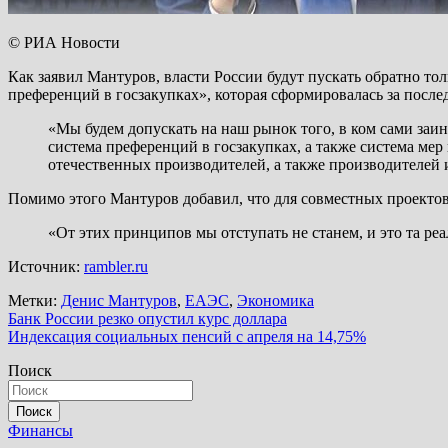
© РИА Новости
Как заявил Мантуров, власти России будут пускать обратно тол
преференций в госзакупках», которая сформировалась за после
«Мы будем допускать на наш рынок того, в ком сами заи
система преференций в госзакупках, а также система ме
отечественных производителей, а также производителей 
Помимо этого Мантуров добавил, что для совместных проекто
«От этих принципов мы отступать не станем, и это та р
Источник:
rambler.ru
Метки:
Денис Мантуров
,
ЕАЭС
,
Экономика
Навигация
Банк России резко опустил курс доллара
Индексация социальных пенсий с апреля на 14,75%
по
Поиск
записям
Поиск
Финансы