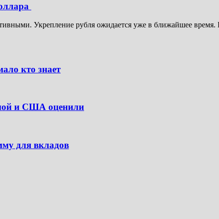
доллара
итивными. Укрепление рубля ожидается уже в ближайшее время. 
ало кто знает
опой и США оценили
мму для вкладов