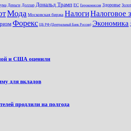
Дональд Трамп
Здоровье
ЕС
Доллар
Золо
дума
Деньги
Еврокомиссия
Мода
ют
Налоги
Налоговое 
Московская биржа
Форекс
Экономика
ризм
ЦБ РФ (Центральный Банк России)
опой и США оценили
мму для вкладов
ителей продлили на полгода