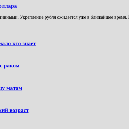
доллара
итивными. Укрепление рубля ожидается уже в ближайшее время. 
ало кто знает
с раком
шу матом
кий возраст