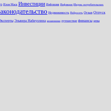
Инвестиции
то
Илон Маск
Инфляция
Инфляция (Индекс потребительских
законодательство
Отпуск
Недвижимость
Отзыв
Нейросеть
Эксперты
финансы
Эльвира Набиуллина
путешествие
цены
мошенники