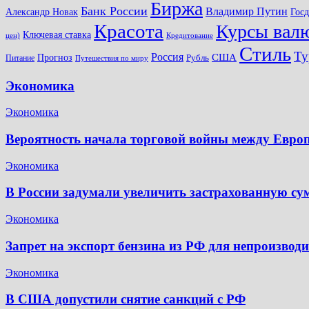
Биржа
Банк России
Владимир Путин
Александр Новак
Гос
Красота
Курсы вал
Ключевая ставка
цен)
Кредитование
Стиль
Ту
Россия
США
Прогноз
Питание
Рубль
Путешествия по миру
Экономика
Экономика
Вероятность начала торговой войны между Евр
Экономика
В России задумали увеличить застрахованную су
Экономика
Запрет на экспорт бензина из РФ для непроизвод
Экономика
В США допустили снятие санкций с РФ