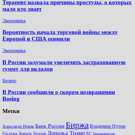
Терапевт назвала причины простуды, о которых
мало кто знает
Экономика
Вероятность начала торговой войны между
Европой и США оценили
Экономика
В России задумали увеличить застрахованную
сумму для вкладов
Бизнес
В России сообщили о скором возвращении
Boeing
Метки
Биржа
Банк России
Владимир Путин
Александр Новак
Дональд Трамп
ЕС
Доллар
Госдума
Деньги
Еврокомиссия