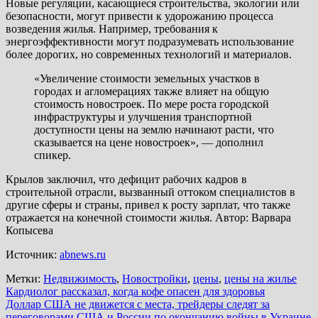
Новые регуляции, касающиеся строительства, экологии или
безопасности, могут привести к удорожанию процесса
возведения жилья. Например, требования к
энергоэффективности могут подразумевать использование
более дорогих, но современных технологий и материалов.
«Увеличение стоимости земельных участков в
городах и агломерациях также влияет на общую
стоимость новостроек. По мере роста городской
инфраструктуры и улучшения транспортной
доступности цены на землю начинают расти, что
сказывается на цене новостроек», — дополнил
спикер.
Крылов заключил, что дефицит рабочих кадров в
строительной отрасли, вызванный оттоком специалистов в
другие сферы и страны, привел к росту зарплат, что также
отражается на конечной стоимости жилья. Автор: Варвара
Копысева
Источник:
abnews.ru
Метки:
Недвижимость
,
Новостройки
,
цены
,
цены на жилье
Навигация
Кардиолог рассказал, когда кофе опасен для здоровья
Доллар США не движется с места, трейдеры следят за
по
переговорами США и России по окончанию войны в Украине