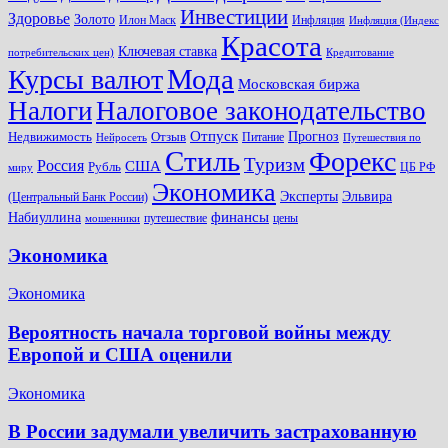
Инвестиции
Здоровье
Золото
Илон Маск
Инфляция
Инфляция (Индекс
Красота
Ключевая ставка
потребительских цен)
Кредитование
Мода
Курсы валют
Московская биржа
Налоги
Налоговое законодательство
Отпуск
Прогноз
Недвижимость
Отзыв
Питание
Нейросеть
Путешествия по
Стиль
Форекс
Туризм
Россия
США
Рубль
ЦБ РФ
миру
Экономика
Эксперты
Эльвира
(Центральный Банк России)
финансы
Набиуллина
путешествие
цены
мошенники
Экономика
Экономика
Вероятность начала торговой войны между
Европой и США оценили
Экономика
В России задумали увеличить застрахованную