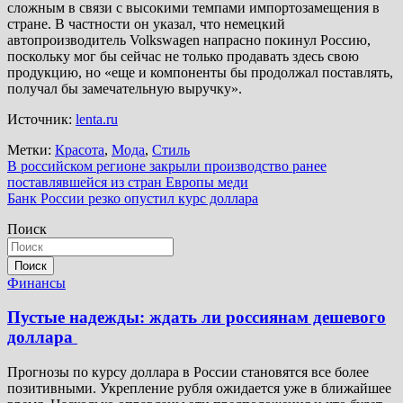
сложным в связи с высокими темпами импортозамещения в
стране. В частности он указал, что немецкий
автопроизводитель Volkswagen напрасно покинул Россию,
поскольку мог бы сейчас не только продавать здесь свою
продукцию, но «еще и компоненты бы продолжал поставлять,
получал бы замечательную выручку».
Источник:
lenta.ru
Метки:
Красота
,
Мода
,
Стиль
Навигация
В российском регионе закрыли производство ранее
поставлявшейся из стран Европы меди
по
Банк России резко опустил курс доллара
записям
Поиск
Поиск
Финансы
Пустые надежды: ждать ли россиянам дешевого
доллара
Прогнозы по курсу доллара в России становятся все более
позитивными. Укрепление рубля ожидается уже в ближайшее