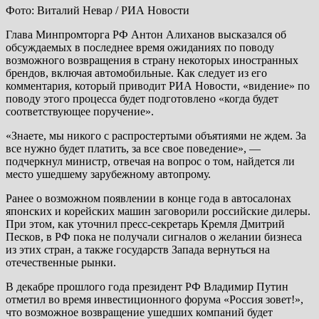
Фото: Виталий Невар / РИА Новости
Глава Минпромторга РФ Антон Алиханов высказался об
обсуждаемых в последнее время ожиданиях по поводу
возможного возвращения в страну некоторых иностранных
брендов, включая автомобильные. Как следует из его
комментария, который приводит РИА Новости, «видение» по
поводу этого процесса будет подготовлено «когда будет
соответствующее поручение».
«Знаете, мы никого с распростертыми объятиями не ждем. За
все нужно будет платить, за все свое поведение», —
подчеркнул министр, отвечая на вопрос о том, найдется ли
место ушедшему зарубежному автопрому.
Ранее о возможном появлении в конце года в автосалонах
японских и корейских машин заговорили российские дилеры.
При этом, как уточнил пресс-секретарь Кремля Дмитрий
Песков, в РФ пока не получали сигналов о желании бизнеса
из этих стран, а также государств Запада вернуться на
отечественные рынки.
В декабре прошлого года президент РФ Владимир Путин
отметил во время инвестиционного форума «Россия зовет!»,
что возможное возвращение ушедших компаний будет