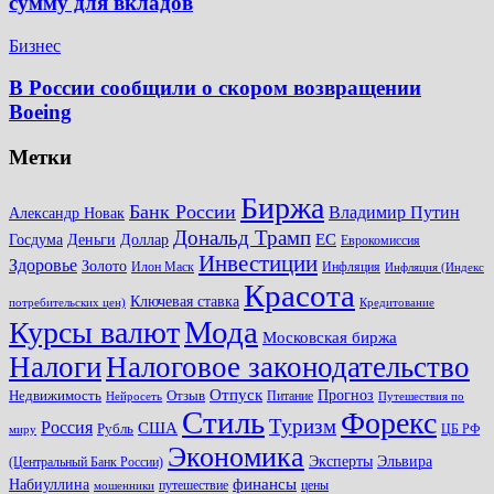
сумму для вкладов
Бизнес
В России сообщили о скором возвращении
Boeing
Метки
Биржа
Банк России
Владимир Путин
Александр Новак
Дональд Трамп
ЕС
Доллар
Госдума
Деньги
Еврокомиссия
Инвестиции
Здоровье
Золото
Илон Маск
Инфляция
Инфляция (Индекс
Красота
Ключевая ставка
потребительских цен)
Кредитование
Мода
Курсы валют
Московская биржа
Налоги
Налоговое законодательство
Отпуск
Прогноз
Недвижимость
Отзыв
Питание
Нейросеть
Путешествия по
Стиль
Форекс
Туризм
Россия
США
Рубль
ЦБ РФ
миру
Экономика
Эксперты
Эльвира
(Центральный Банк России)
финансы
Набиуллина
путешествие
цены
мошенники