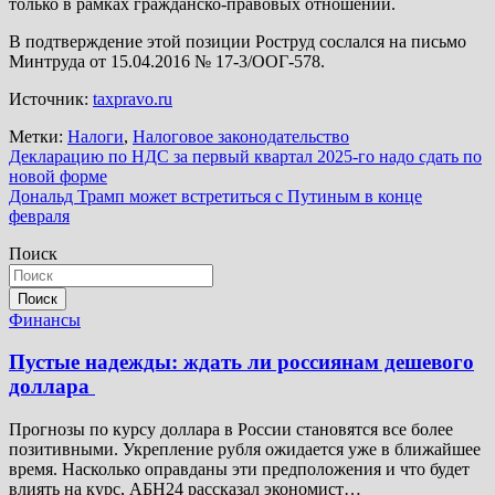
только в рамках гражданско-правовых отношений.
В подтверждение этой позиции Роструд сослался на письмо
Минтруда от 15.04.2016 № 17-3/ООГ-578.
Источник:
taxpravo.ru
Метки:
Налоги
,
Налоговое законодательство
Навигация
Декларацию по НДС за первый квартал 2025-го надо сдать по
новой форме
по
Дональд Трамп может встретиться с Путиным в конце
записям
февраля
Поиск
Поиск
Финансы
Пустые надежды: ждать ли россиянам дешевого
доллара
Прогнозы по курсу доллара в России становятся все более
позитивными. Укрепление рубля ожидается уже в ближайшее
время. Насколько оправданы эти предположения и что будет
влиять на курс, АБН24 рассказал экономист…