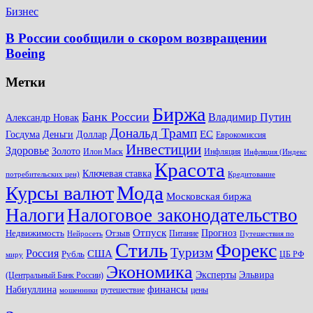
Бизнес
В России сообщили о скором возвращении
Boeing
Метки
Биржа
Банк России
Владимир Путин
Александр Новак
Дональд Трамп
ЕС
Доллар
Госдума
Деньги
Еврокомиссия
Инвестиции
Здоровье
Золото
Илон Маск
Инфляция
Инфляция (Индекс
Красота
Ключевая ставка
потребительских цен)
Кредитование
Мода
Курсы валют
Московская биржа
Налоги
Налоговое законодательство
Отпуск
Прогноз
Недвижимость
Отзыв
Питание
Нейросеть
Путешествия по
Стиль
Форекс
Туризм
Россия
США
Рубль
ЦБ РФ
миру
Экономика
Эксперты
Эльвира
(Центральный Банк России)
финансы
Набиуллина
путешествие
цены
мошенники