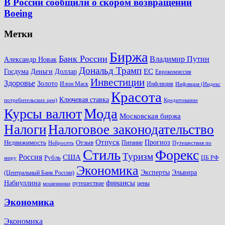
В России сообщили о скором возвращении
Boeing
Метки
Биржа
Банк России
Владимир Путин
Александр Новак
Дональд Трамп
ЕС
Доллар
Госдума
Деньги
Еврокомиссия
Инвестиции
Здоровье
Золото
Илон Маск
Инфляция
Инфляция (Индекс
Красота
Ключевая ставка
потребительских цен)
Кредитование
Мода
Курсы валют
Московская биржа
Налоги
Налоговое законодательство
Отпуск
Прогноз
Недвижимость
Отзыв
Питание
Нейросеть
Путешествия по
Стиль
Форекс
Туризм
Россия
США
Рубль
ЦБ РФ
миру
Экономика
Эксперты
Эльвира
(Центральный Банк России)
финансы
Набиуллина
путешествие
цены
мошенники
Экономика
Экономика