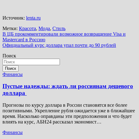
Источник:
lenta.ru
Метки:
Красота
,
Мода
,
Стиль
Навигация
В ЦБ прокомментировали возможное возвращение Visa и
Mastercard в Россию
по
Официальный курс доллара упал почти до 90 рублей
записям
Поиск
Поиск
Финансы
Пустые надежды: ждать ли россиянам дешевого
доллара
Прогнозы по курсу доллара в России становятся все более
позитивными. Укрепление рубля ожидается уже в ближайшее
время. Насколько оправданы эти предположения и что будет
влиять на курс, АБН24 рассказал экономист…
Финансы