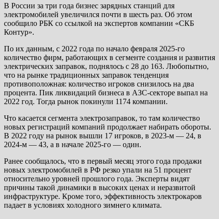
В России за три года бизнес зарядных станций для
электромобилей увеличился почти в шесть раз. Об этом
сообщило РБК со ссылкой на экспертов компании «СКБ
Контур».
По их данным, с 2022 года по начало февраля 2025-го
количество фирм, работающих в сегменте создания и развития
электрических заправок, поднялось с 28 до 163. Любопытно,
что на рынке традиционных заправок тенденция
противоположная: количество игроков снизилось на два
процента. Пик ликвидаций бизнеса в АЗС-секторе выпал на
2022 год. Тогда рынок покинули 1174 компании.
Что касается сегмента электрозаправок, то там количество
новых регистраций компаний продолжает набирать обороты.
В 2022 году на рынок вышли 17 игроков, в 2023-м — 24, в
2024-м — 43, а в начале 2025-го — один.
Ранее сообщалось, что в первый месяц этого года продажи
новых электромобилей в РФ резко упали на 51 процент
относительно уровней прошлого года. Эксперты видят
причины такой динамики в высоких ценах и неразвитой
инфраструктуре. Кроме того, эффективность электрокаров
падает в условиях холодного зимнего климата.