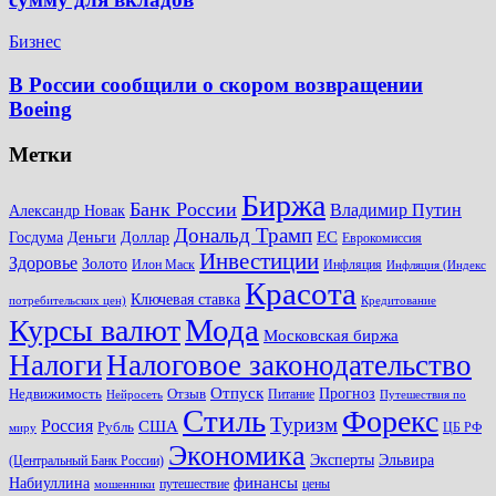
Бизнес
В России сообщили о скором возвращении
Boeing
Метки
Биржа
Банк России
Владимир Путин
Александр Новак
Дональд Трамп
ЕС
Доллар
Госдума
Деньги
Еврокомиссия
Инвестиции
Здоровье
Золото
Илон Маск
Инфляция
Инфляция (Индекс
Красота
Ключевая ставка
потребительских цен)
Кредитование
Мода
Курсы валют
Московская биржа
Налоги
Налоговое законодательство
Отпуск
Прогноз
Недвижимость
Отзыв
Питание
Нейросеть
Путешествия по
Стиль
Форекс
Туризм
Россия
США
Рубль
ЦБ РФ
миру
Экономика
Эксперты
Эльвира
(Центральный Банк России)
финансы
Набиуллина
путешествие
цены
мошенники